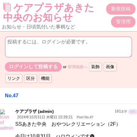
ケアプラザあきた
新規投稿
中央のお知らせ
管理用
お知らせ・日頃気付いた事柄など
or
管理画面へ
No.47
ケアプラザ (admin)
161
文字
編集
2024年10月31日 木曜日 15:39:21
Post No.47
SSあきた中央 おやつレクリエーション（2F）
今日は10月31日 ハロウィンです🎃