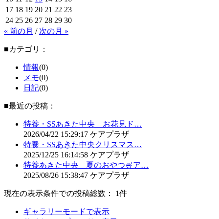
17
18
19
20
21
22
23
24
25
26
27
28
29
30
« 前の月
/
次の月 »
■カテゴリ：
情報
(0)
メモ
(0)
日記
(0)
■最近の投稿：
特養・SSあきた中央 お花見ド…
2026/04/22
15:29:17
ケアプラザ
特養・SSあきた中央クリスマス…
2025/12/25
16:14:58
ケアプラザ
特養あきた中央 夏のおやつ🍧ア…
2025/08/26
15:38:47
ケアプラザ
現在の表示条件での投稿総数： 1件
ギャラリーモードで表示