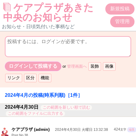
ケアプラザあきた
新規投稿
中央のお知らせ
管理用
お知らせ・日頃気付いた事柄など
or
管理画面へ
2024年4月
の投稿(時系列順)
［1件］
2024年4月30日
この範囲を新しい順で読む
この範囲をファイルに出力する
ケアプラザ (admin)
2024年4月30日 火曜日 13:32:38
424
文字
編集
Post No.38