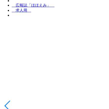
広報誌「ほほえみ」
求人用