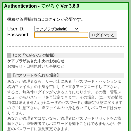
Authentication
-
てがろぐ
Ver 3.6.0
投稿や管理操作にはログインが必要です。
User ID:
Password:
《この「てがろぐ」の情報》
ケアプラザあきた中央のお知らせ
お知らせ・日頃気付いた事柄など
【パスワードを忘れた場合】
あなたが管理者なら、サーバ上にある「パスワード・セッションID
格納ファイル」の中身を空にして上書きアップロードして下さい。
すると、無条件ログインができるようになります。その後、管理メ
ニューからパスワードを再設定できます。その場合、(ユーザの情報
自体は消えませんが)全ユーザのパスワードが未設定状態に戻ります
のでご注意下さい。※ファイルの中身を覗いてもパスワードは分か
りません。
あなたが管理者ではないなら、管理者にパスワードリセットをご依
頼下さい。※管理者でもパスワードを知ることはできませんが、任
意のパスワードに強制変更できます。