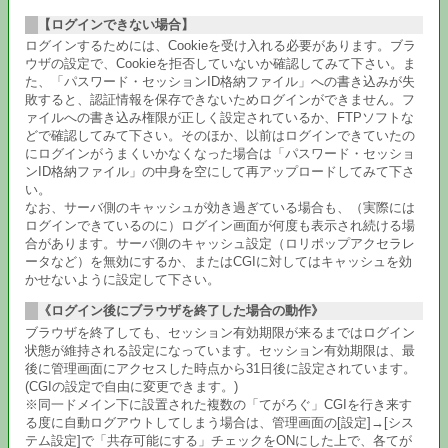
【ログインできない場合】
ログインするためには、Cookieを受け入れる必要があります。ブラ
ウザの設定で、Cookieを拒否していないか確認してみて下さい。ま
た、「パスワード・セッションID格納ファイル」への書き込みが失
敗すると、認証情報を保存できないためログインができません。フ
ァイルへの書き込み権限が正しく設定されているか、FTPソフトな
どで確認してみて下さい。そのほか、以前はログインできていたの
にログインがうまくいかなくなった場合は「パスワード・セッショ
ンID格納ファイル」の中身を空にして再アップロードしてみて下さ
い。
なお、サーバ側のキャッシュが効き過ぎている場合も、（実際には
ログインできているのに）ログイン画面が何度も表示され続ける場
合があります。サーバ側のキャッシュ設定（ロリポップアクセラレ
ータなど）を無効にするか、またはCGIに対してはキャッシュを効
かせないように設定して下さい。
《ログイン後にブラウザを終了した場合の動作》
ブラウザを終了しても、セッション有効期限が来るまではログイン
状態が維持される設定になっています。セッション有効期限は、最
後に管理画面にアクセスした時点から31日後に設定されています。
(CGIの設定で自由に変更できます。)
※同一ドメイン下に設置された複数の「てがろぐ」CGIを行き来す
る度に自動ログアウトしてしまう場合は、管理画面の[設定]→[シス
テム設定]で「共存可能にする」チェックをONにした上で、各てが