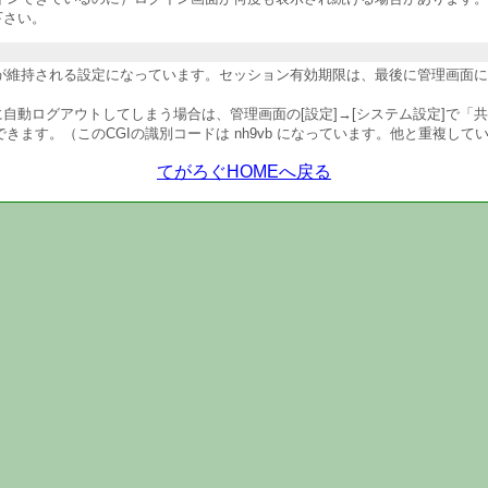
下さい。
維持される設定になっています。セッション有効期限は、最後に管理画面にア
自動ログアウトしてしまう場合は、管理画面の[設定]→[システム設定]で「
ます。（このCGIの識別コードは nh9vb になっています。他と重複して
てがろぐHOMEへ戻る