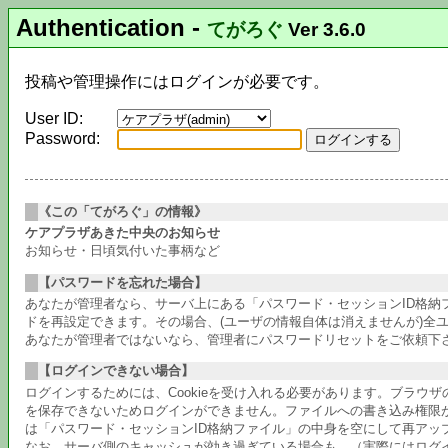
Authentication
-
てがろぐ
Ver 3.6.0
投稿や管理操作にはログインが必要です。
User ID:
Password:
《この「てがろぐ」の情報》
ケアプラザあきた中央のお知らせ
お知らせ・日頃気付いた事柄など
【パスワードを忘れた場合】
あなたが管理者なら、サーバ上にある「パスワード・セッションID格
ドを再設定できます。その場合、(ユーザの情報自体は消えませんが)全
あなたが管理者ではないなら、管理者にパスワードリセットをご依頼下
【ログインできない場合】
ログインするためには、Cookieを受け入れる必要があります。ブラウ
を保存できないためログインができません。ファイルへの書き込み権限
は「パスワード・セッションID格納ファイル」の中身を空にして再アッ
なお、サーバ側のキャッシュが効き過ぎている場合も、（実際にはログ