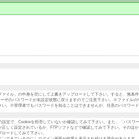
納ファイル」の中身を空にして上書きアップロードして下さい。すると、無条
ユーザのパスワードが未設定状態に戻りますのでご注意下さい。※ファイルの
さい。※管理者でもパスワードを知ることはできませんが、任意のパスワード
ザの設定で、Cookieを拒否していないか確認してみて下さい。また、「パス
が正しく設定されているか、FTPソフトなどで確認してみて下さい。そのほ
プロードしてみて下さい。
インできているのに）ログイン画面が何度も表示され続ける場合があります。