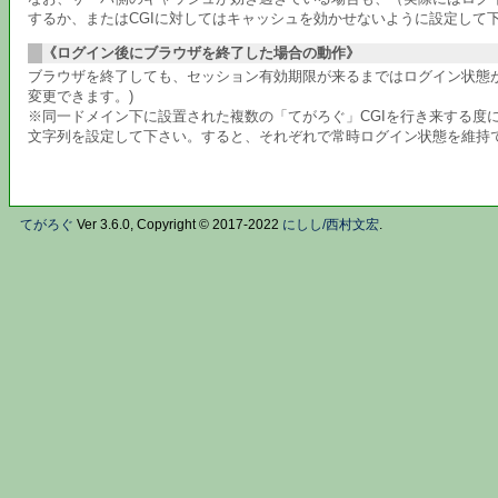
するか、またはCGIに対してはキャッシュを効かせないように設定して
《ログイン後にブラウザを終了した場合の動作》
ブラウザを終了しても、セッション有効期限が来るまではログイン状態が
変更できます。)
※同一ドメイン下に設置された複数の「てがろぐ」CGIを行き来する度に
文字列を設定して下さい。すると、それぞれで常時ログイン状態を維持でき
てがろぐ
Ver 3.6.0, Copyright © 2017-2022
にしし/西村文宏
.