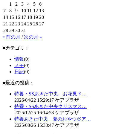
1
2
3
4
5
6
7
8
9
10
11
12
13
14
15
16
17
18
19
20
21
22
23
24
25
26
27
28
29
30
31
« 前の月
/
次の月 »
■カテゴリ：
情報
(0)
メモ
(0)
日記
(0)
■最近の投稿：
特養・SSあきた中央 お花見ド…
2026/04/22
15:29:17
ケアプラザ
特養・SSあきた中央クリスマス…
2025/12/25
16:14:58
ケアプラザ
特養あきた中央 夏のおやつ🍧ア…
2025/08/26
15:38:47
ケアプラザ